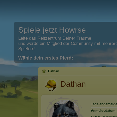
Spiele jetzt Howrse
Leite das Reitzentrum Deiner Träume
und werde ein Mitglied der Community mit mehrere
Spielern!
Wähle dein erstes Pferd:
Dathan
Dathan
Tage angemelde
Anmeldedatum: