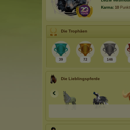
Letzte Verbindu
Karma:
10
Punkt
Die Trophäen
39
72
146
Die Lieblingspferde