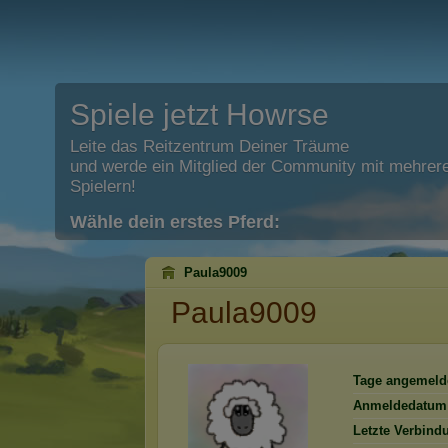
Spiele jetzt Howrse
Leite das Reitzentrum Deiner Träume
und werde ein Mitglied der Community mit mehrere
Spielern!
Wähle dein erstes Pferd:
Paula9009
Paula9009
Tage angemeld
Anmeldedatum
Letzte Verbind