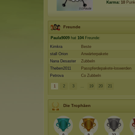
Karma:
10
Punk
Freunde
Paula9009
hat
104
Freunde:
Kimkra
Beste
stall Orion
Anwärterpakete
Nana Desaster
Zubbeln
Theben2011
Passpferdepakete-loswerden
Petrova
Co Zubbeln
1
2
3
...
19
20
21
Die Trophäen