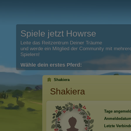
Spiele jetzt Howrse
Leite das Reitzentrum Deiner Träume
und werde ein Mitglied der Community mit mehrere
Spielern!
Wähle dein erstes Pferd:
Shakiera
Shakiera
Tage angemeld
Anmeldedatum
Letzte Verbind