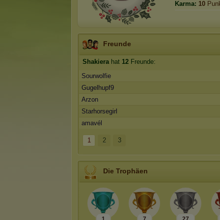
Karma:
10
Punk
Freunde
Shakiera
hat
12
Freunde:
Sourwolfie
Gugelhupf9
Arzon
Starhorsegirl
amavél
1
2
3
Die Trophäen
1
7
27