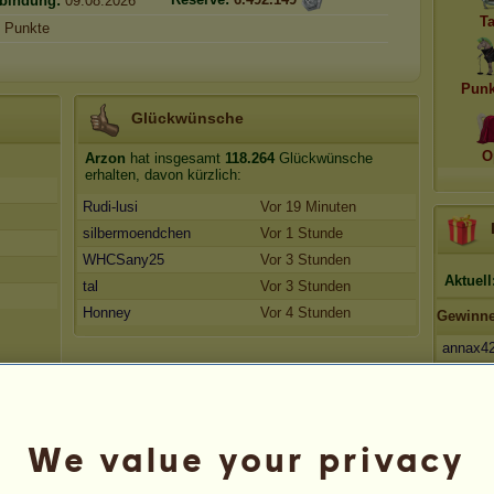
rbindung:
09.08.2026
T
Punkte
Punk
Glückwünsche
O
Arzon
hat insgesamt
118.264
Glückwünsche
erhalten, davon kürzlich:
Rudi-lusi
Vor 19 Minuten
silbermoendchen
Vor 1 Stunde
WHCSany25
Vor 3 Stunden
Aktuell
tal
Vor 3 Stunden
Honney
Vor 4 Stunden
Gewinne
annax4
Arcane
Leoville
We value your privacy