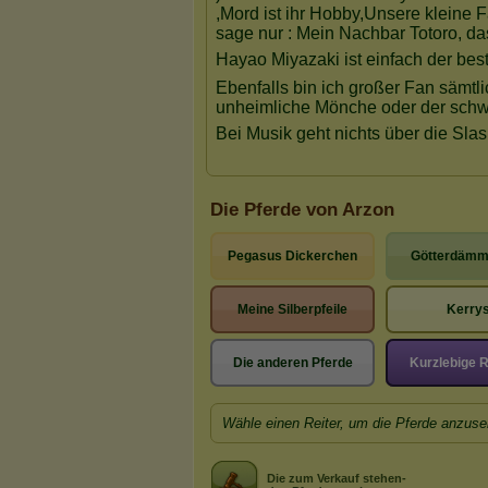
Die Pferde von Arzon
Pegasus Dickerchen
Götterdämm
Meine Silberpfeile
Kerry
Die anderen Pferde
Kurzlebige 
Wähle einen Reiter, um die Pferde anzuse
Die zum Verkauf stehen-