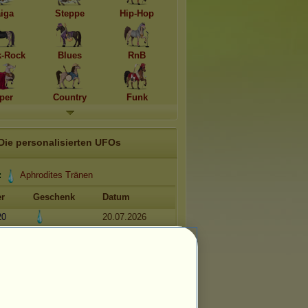
aiga
Steppe
Hip-Hop
-Rock
Blues
RnB
per
Country
Funk
Die personalisierten UFOs
:
Aphrodites Tränen
r
Geschenk
Datum
20
20.07.2026
17.07.2026
20.06.2026
Die letzten Nachrichten