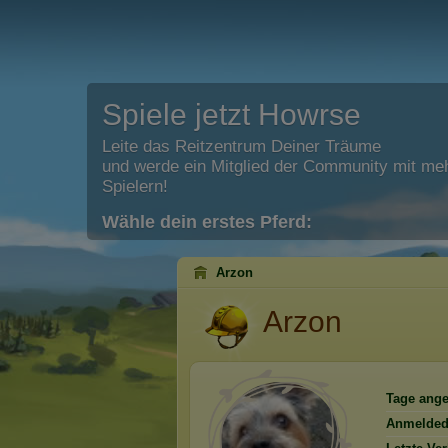
Spiele jetzt Howrse
Leite das Reitzentrum Deiner Träume
und werde ein Mitglied der Community mit meh
Spielern!
Wähle dein erstes Pferd:
Arzon
Arzon
Tage ange
Anmelded