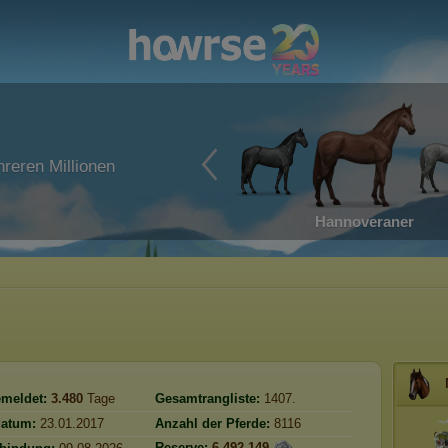
reren Millionen
Hannoveraner
meldet:
3.480
Tage
Gesamtrangliste:
1407.
atum:
23.01.2017
Anzahl der Pferde:
8116
Reserve:
6.492.149