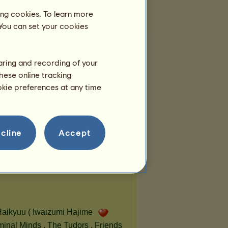
etzten Nachrichten von
Arzon
in den Foren:
ing cookies. To learn more
Datum
 You can set your cookies
Spielmodus:…
Vor 75 Tage
 Karten: U…
Vor 89 Tage
Spielmodus:…
Vor 151 Tage
haring and recording of your
 Weiterent…
Vor 170 Tage
hese online tracking
rbung für …
Vor 256 Tage
ookie preferences at any time
cline
Accept