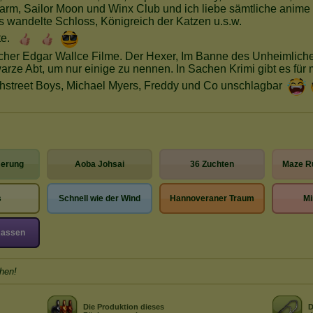
erung
Aoba Johsai
36 Zuchten
Maze Ru
s
Schnell wie der Wind
Hannoveraner Traum
Mi
Rassen
hen!
Die Produktion dieses
D