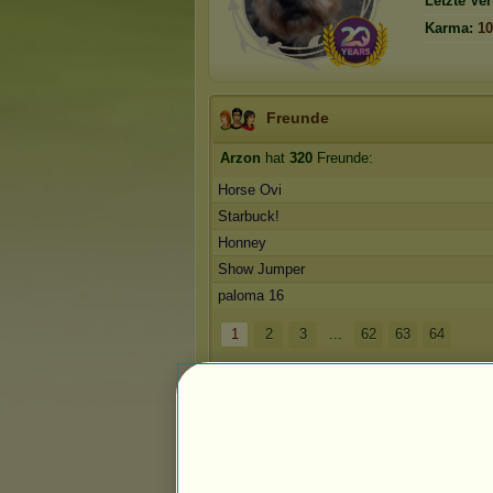
Letzte Ve
Karma:
10
Freunde
Arzon
hat
320
Freunde:
Horse Ovi
Starbuck!
Honney
Show Jumper
paloma 16
1
2
3
...
62
63
64
Die Trophäen