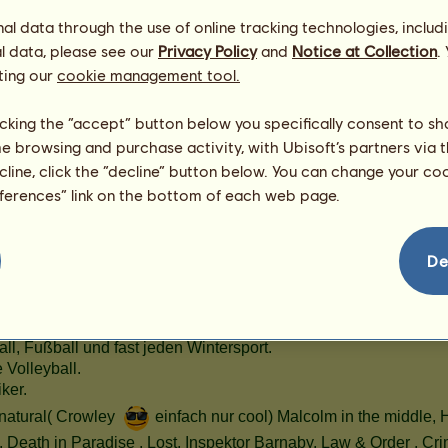
Die 5 l
214
l data through the use of online tracking technologies, includ
Thema
l data, please see our
Privacy Policy
and
Notice at Collection
.
Neuer 
ting our
cookie management tool.
[Event]
Neuer 
licking the “accept” button below you specifically consent to s
[Event]
me browsing and purchase activity, with Ubisoft’s partners via t
[FT] We
ecline, click the “decline” button below. You can change your c
izoguchi Sadayuki
eferences” link on the bottom of each web page.
rgentinischer Criollo
Alle meine Pferde ansehen
De