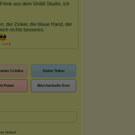
nner Criollos
Stolze Tinker
ni Power
Märchenhafte Esel
en Verlauf