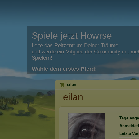
Spiele jetzt Howrse
Leite das Reitzentrum Deiner Träume
und werde ein Mitglied der Community mit meh
Spielern!
Wähle dein erstes Pferd:
eilan
eilan
Tage ange
Anmelded
Letzte Ve