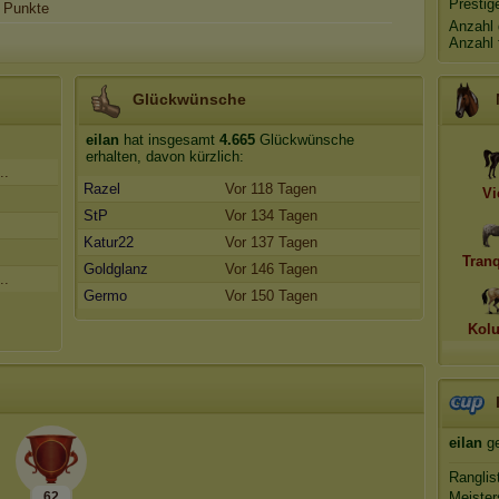
Prestig
Punkte
Anzahl 
Anzahl 
Glückwünsche
eilan
hat insgesamt
4.665
Glückwünsche
erhalten, davon kürzlich:
..
Razel
Vor 118 Tagen
Vi
StP
Vor 134 Tagen
Katur22
Vor 137 Tagen
Tranq
Goldglanz
Vor 146 Tagen
..
Germo
Vor 150 Tagen
Kol
eilan
ge
Ranglis
62
Meister