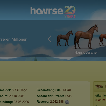
reren Millionen
Hannoveraner
meldet:
3.330
Tage
Gesamtrangliste:
13040.
eilan
le
atum:
29.10.2008
Anzahl der Pferde:
1738
(
Forum
Reserve:
2.062.998
rbindung:
08.03.2026