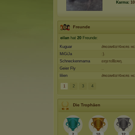
Karma:
10
Freunde
eilan
hat
20
Freunde:
Kuguar
∂яєαм¢αт¢нєяѕ нc
MiGiJa
:).
Schneckenmama
ειηsтεℓℓεяιη.
Geier Fly
..
lilien
∂яєαм¢αт¢нєяѕ нc
1
2
3
4
Die Trophäen
2
10
32