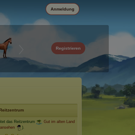
Anmeldung
Registrieren
Reitzentrum
itet das Reitzentrum
Gut im alten Land
 ansehen
).