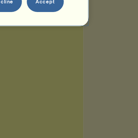
cline
Accept