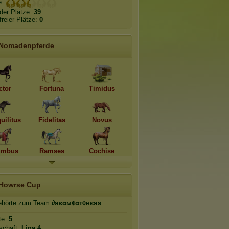
e:
der Plätze:
39
freier Plätze:
0
Nomadenpferde
ctor
Fortuna
Timidus
uilitus
Fidelitas
Novus
umbus
Ramses
Cochise
Howrse Cup
hörte zum Team
∂яєαм¢αт¢нєяѕ
.
te:
5
.
schaft:
Liga 4