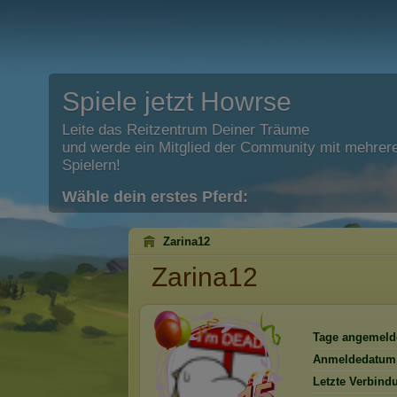
Spiele jetzt Howrse
Leite das Reitzentrum Deiner Träume
und werde ein Mitglied der Community mit mehrere
Spielern!
Wähle dein erstes Pferd:
Zarina12
Zarina12
Tage angemeld
Anmeldedatum
Letzte Verbind