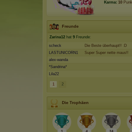
Karma:
10
Punk
Freunde
Zarina12
hat
9
Freunde:
scheck
Die Beste überhaupt!! :D
LASTUNICORN1
Super Super nette maus!!
alex-wanda
*Sandrina*
Lila22
1
2
Die Trophäen
1
4
24