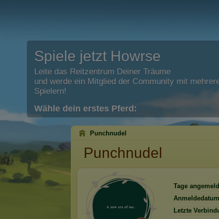
Spiele jetzt Howrse
Leite das Reitzentrum Deiner Träume
und werde ein Mitglied der Community mit mehrere
Spielern!
Wähle dein erstes Pferd:
Punchnudel
Punchnudel
Tage angemeld
Anmeldedatum
Letzte Verbind