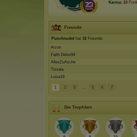
Karma:
10
Punk
Freunde
Punchnudel
hat
32
Freunde:
Arzon
Faith.Delos94
AllesZuAsche
Tissaia
Luisa19
1
2
3
...
5
6
7
Die Trophäen