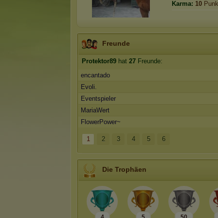
Karma:
10
Punk
Freunde
Protektor89
hat
27
Freunde:
encantado
Evoli.
Eventspieler
MariaWert
FlowerPower~
1
2
3
4
5
6
Die Trophäen
4
5
50