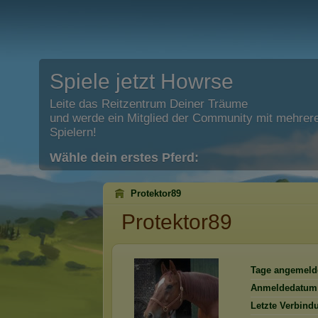
Spiele jetzt Howrse
Leite das Reitzentrum Deiner Träume
und werde ein Mitglied der Community mit mehrere
Spielern!
Wähle dein erstes Pferd:
Protektor89
Protektor89
Tage angemeld
Anmeldedatum
Letzte Verbind