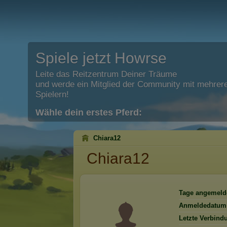
Spiele jetzt Howrse
Leite das Reitzentrum Deiner Träume
und werde ein Mitglied der Community mit mehrere
Spielern!
Wähle dein erstes Pferd:
Chiara12
Chiara12
Tage angemeld
Anmeldedatum
Letzte Verbind