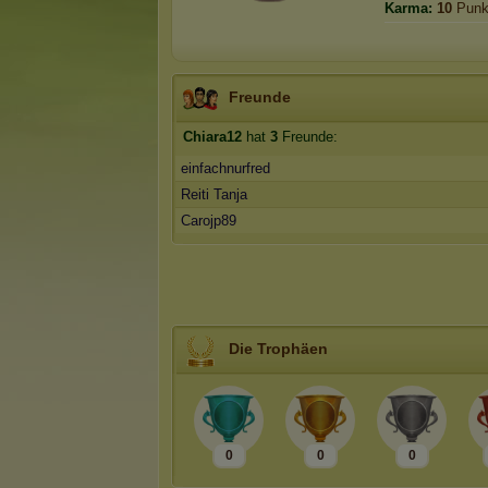
Karma:
10
Punk
Freunde
Chiara12
hat
3
Freunde:
einfachnurfred
Reiti Tanja
Carojp89
Die Trophäen
0
0
0