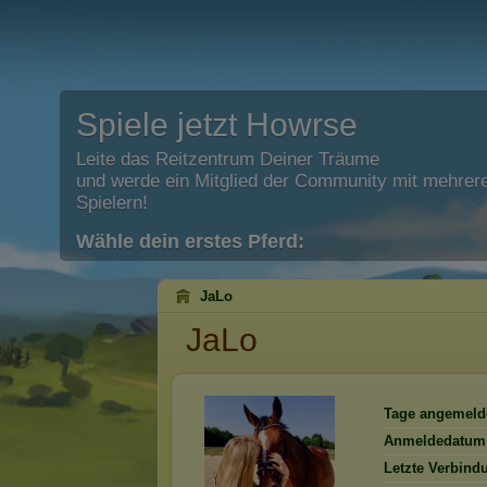
Spiele jetzt Howrse
Leite das Reitzentrum Deiner Träume
und werde ein Mitglied der Community mit mehrere
Spielern!
Wähle dein erstes Pferd:
JaLo
JaLo
Tage angemeld
Anmeldedatum
Letzte Verbind