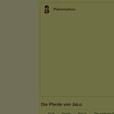
Präsentation
Die Pferde von JaLo
Stall
Herde
Privat
Die anderen 