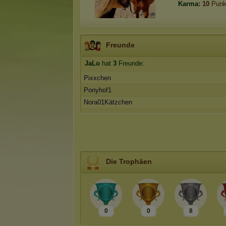
Karma:
10
Punk
Freunde
JaLo
hat
3
Freunde:
Pixxchen
Ponyhof1
Nora01Kätzchen
Die Trophäen
0
0
8