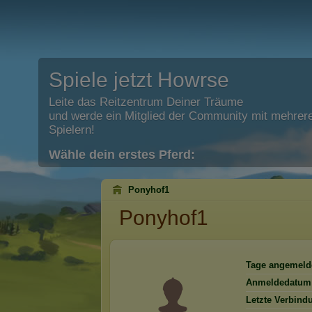
Spiele jetzt Howrse
Leite das Reitzentrum Deiner Träume
und werde ein Mitglied der Community mit mehrere
Spielern!
Wähle dein erstes Pferd:
Ponyhof1
Ponyhof1
Tage angemeld
Anmeldedatum
Letzte Verbind