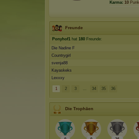
Karma:
10
Punk
Freunde
Ponyhof1
hat
180
Freunde:
Die Nadine F
Countrygirl
svenja88
Kayaskeks
Lexxxy
1
2
3
...
34
35
36
Die Trophäen