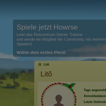
Spiele jetzt Howrse
Leite das Reitzentrum Deiner Träume
und werde ein Mitglied der Community mit mehrere
Spielern!
Wähle dein erstes Pferd:
Litõ
Litõ
Tage angemeld
Anmeldedatum
Letzte Verbind