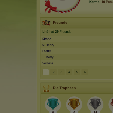
Karma:
10
Punk
Freunde
Litõ
hat
29
Freunde:
Kitano
M.Henry
Laetty
TTBetty
Sorbête
1
2
3
4
5
6
Die Trophäen
0
0
14