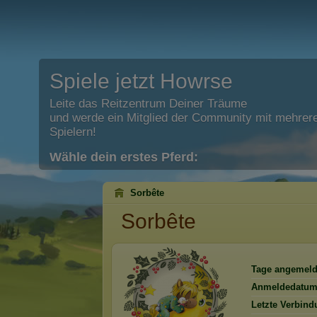
Spiele jetzt Howrse
Leite das Reitzentrum Deiner Träume
und werde ein Mitglied der Community mit mehrere
Spielern!
Wähle dein erstes Pferd:
Sorbête
Sorbête
Tage angemeld
Anmeldedatum
Letzte Verbind