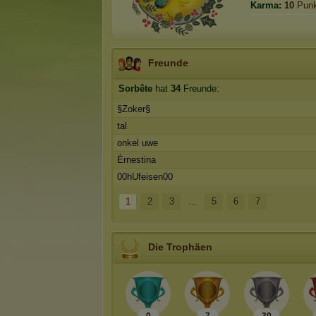
Karma:
10
Punk
Freunde
Sorbête
hat
34
Freunde:
§Zoker§
tal
onkel uwe
Érnestina
00hUfeisen00
1
2
3
...
5
6
7
Die Trophäen