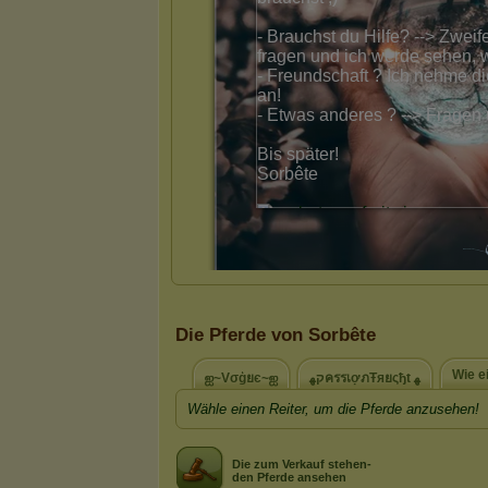
Die Pferde von Sorbête
Wie e
ஐ~Vσģยє~ஐ
קﻬครรเợภŦяยςђt ﻬ
Wähle einen Reiter, um die Pferde anzusehen!
Die zum Verkauf stehen-
den Pferde ansehen