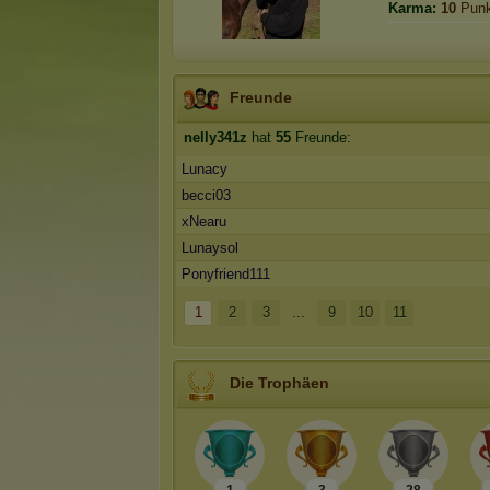
Karma:
10
Punk
Freunde
nelly341z
hat
55
Freunde:
Lunacy
becci03
xNearu
Lunaysol
Ponyfriend111
1
2
3
...
9
10
11
Die Trophäen