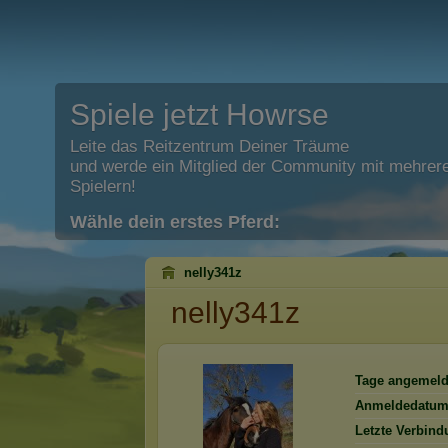
Spiele jetzt Howrse
Leite das Reitzentrum Deiner Träume
und werde ein Mitglied der Community mit mehrere
Spielern!
Wähle dein erstes Pferd:
nelly341z
nelly341z
Tage angemeld
Anmeldedatum
Letzte Verbind