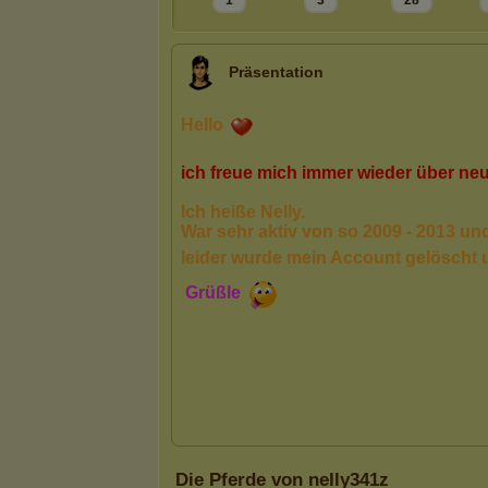
1
3
28
Präsentation
Die Pferde von nelly341z