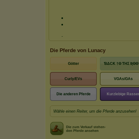
Die Pferde von Lunacy
Götter
ƁΔCƘ †Θ ƬHΣ ƦΘΘ
Curly/EVs
VGAs/GAs
Die anderen Pferde
Kurzlebige Rasse
Wähle einen Reiter, um die Pferde anzusehen!
Die zum Verkauf stehen-
den Pferde ansehen