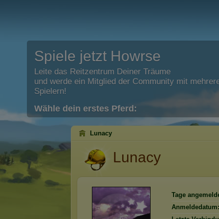
Spiele jetzt Howrse
Leite das Reitzentrum Deiner Träume
und werde ein Mitglied der Community mit mehrere
Spielern!
Wähle dein erstes Pferd:
Lunacy
Lunacy
Tage angemelde
Anmeldedatum