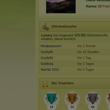
Letzte Verbind
Karma:
10
Punk
Glückwünsche
Lunacy
hat insgesamt
173.761
Glückwünsche
erhalten, davon kürzlich:
Nordpolarstern
Vor 1 Stunde
Goofy84
Vor 16 Stunden
Goofy84
Vor 1 Tag
Goldicka
Vor 2 Tagen
MarHel 2014
Vor 2 Tagen
Die Trophäen
19
34
66