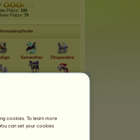
e:
der Plätze:
100
freier Plätze:
79
Nomadenpferde
digo
Sensenfrau
Chupacabra
Baron
sterpuppe
Bloody Mary
Samstag
e Dame
Echidna
Bananenschale
ing cookies. To learn more
Die Teams
 You can set your cookies
ört zu
2
Teams:
skrevet i steiɴ