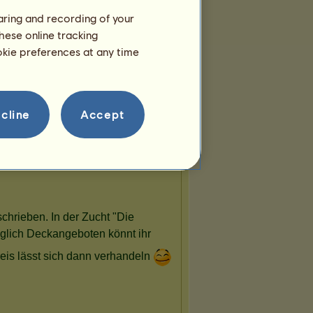
Mitglieder:
15
haring and recording of your
Gezüchtete Rasse:
hese online tracking
Norweger
ookie preferences at any time
ᴀs ᴇsтʀᴇʟᴀs ɴσвʀᴇs
Mitglieder:
13
Gezüchtete Rasse:
Lusitano
cline
Accept