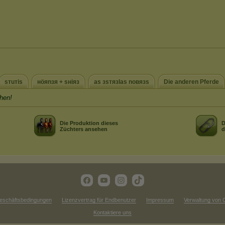
sтuтis
нöяnзя + sнiяз
as зsтязlas noвязs
Die anderen Pferde
hen!
Die Produktion dieses
D
Züchters ansehen
d
eschäftsbedingungen
Lizenzvertrag für Endbenutzer
Impressum
Verwaltung von 
Kontaktiere uns