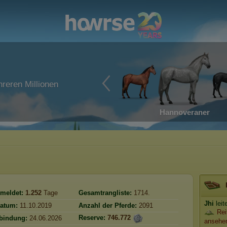
reren Millionen
Hannoveraner
meldet:
1.252
Tage
Gesamtrangliste:
1714.
Jhi
leit
atum:
11.10.2019
Anzahl der Pferde:
2091
Rei
Reserve:
746.772
rbindung:
24.06.2026
ansehe