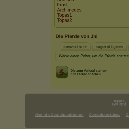
Die Pferde von Jhi
sкязvзт i sтзin
lзaguз of lзgзnds
Wähle einen Reiter, um die Pferde anzuse
Die zum Verkauf stehen-
den Pferde ansehen
Allgemeine Geschäftsbedingungen
Datenschutzerklärung
G