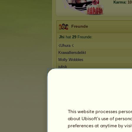
Karma:
10
Freunde
Jhi
hat
29
Freunde:
☇Uhura ☇
Krawalliersdelikt
Molly Wobbles
julisk
Ibims
1
2
3
4
5
6
Die Trophäen
This website processes persona
about Ubisoft's use of persona
preferences at anytime by visi
6
19
78