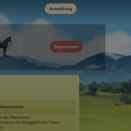
Anmeldung
Registrieren
Reitzentrum
et das Reitzentrum
tzentrum Am Berggipfel
(
das Forum
n
).