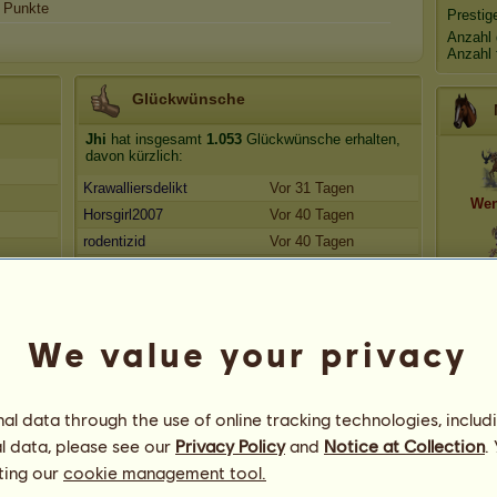
Punkte
Prestig
Anzahl 
Anzahl 
Glückwünsche
Jhi
hat insgesamt
1.053
Glückwünsche erhalten,
davon kürzlich:
Krawalliersdelikt
Vor 31 Tagen
Wen
Horsgirl2007
Vor 40 Tagen
rodentizid
Vor 40 Tagen
fire02
Vor 42 Tagen
Gespen
Krawalliersdelikt
Vor 43 Tagen
We value your privacy
Weiß
l data through the use of online tracking technologies, includ
l data, please see our
Privacy Policy
and
Notice at Collection
.
Jhi
geh
ting our
cookie management tool.
185