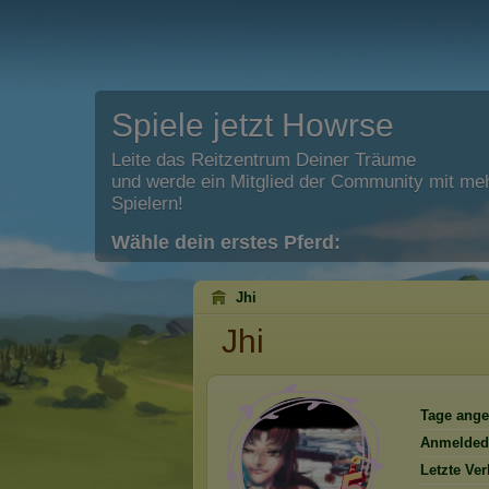
Spiele jetzt Howrse
Leite das Reitzentrum Deiner Träume
und werde ein Mitglied der Community mit meh
Spielern!
Wähle dein erstes Pferd:
Jhi
Jhi
Tage ange
Anmelded
Letzte Ve