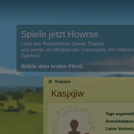
Spiele jetzt Howrse
Leite das Reitzentrum Deiner Träume
und werde ein Mitglied der Community mit mehrere
Spielern!
Wähle dein erstes Pferd:
Kasjxjiw
Kasjxjiw
Tage angemeld
Anmeldedatum
Letzte Verbind