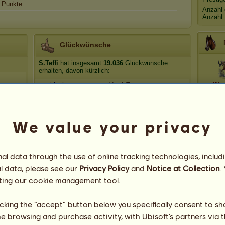
Punkte
Anzahl 
Anzahl 
Glückwünsche
S.Teffi
hat insgesamt
19.036
Glückwünsche
erhalten, davon kürzlich:
Wen
smokinqh
Vor 1 Tag
Molly-love
Vor 2 Tagen
Kodi
Vor 6 Tagen
Gespen
We value your privacy
Kodi
Vor 7 Tagen
Kodi
Vor 8 Tagen
Bösa
l data through the use of online tracking technologies, includ
Cl
l data, please see our
Privacy Policy
and
Notice at Collection
.
ting our
cookie management tool.
licking the “accept” button below you specifically consent to s
me browsing and purchase activity, with Ubisoft’s partners via t