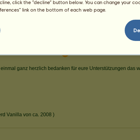
39
ecline, click the “decline” button below. You can change your c
eferences” link on the bottom of each web page.
De