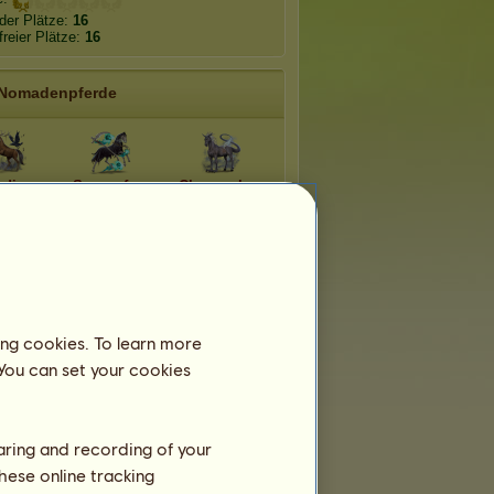
der Plätze:
16
freier Plätze:
16
Nomadenpferde
digo
Sensenfrau
Chupacabra
Baron
sterpuppe
Bloody Mary
Samstag
rtiger
ing cookies. To learn more
Weiße Dame
Echidna
own
 You can set your cookies
haring and recording of your
hese online tracking