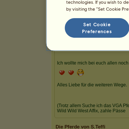
0
0
16
technologies. If you wish to d
by visiting the “Set Cookie Pr
Präsentation
Set Cookie
Preferences
Die Pferde von S.Teffi