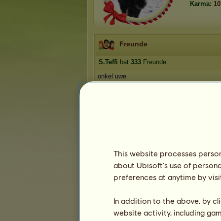
Karma:
10
Freunde
S.Teffi
hat
333
Freunde:
onkel uwe
jd_shadowsdarling
encantado
Ануле4ка
mahti2020
1
2
3
...
65
66
67
This website processes persona
about Ubisoft's use of persona
Die Trophäen
preferences at anytime by visi
In addition to the above, by c
website activity, including ga