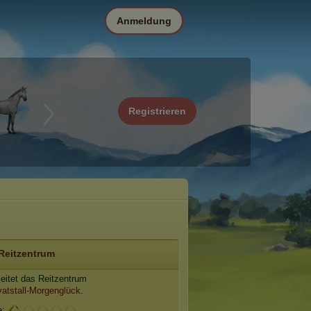
Anmeldung
Registrieren
Reitzentrum
eitet das Reitzentrum
vatstall-Morgenglück
.
e: