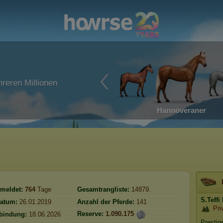
reren Millionen
Hannoveraner
meldet:
764
Tage
Gesamtrangliste:
14879.
S.Teffi
l
atum:
26.01.2019
Anzahl der Pferde:
141
Pri
Reserve:
1.090.175
rbindung:
18.06.2026
Prestig