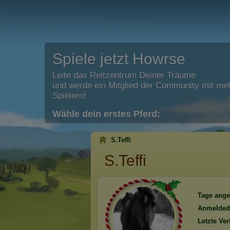
Spiele jetzt Howrse
Leite das Reitzentrum Deiner Träume
und werde ein Mitglied der Community mit meh
Spielern!
Wähle dein erstes Pferd:
S.Teffi
S.Teffi
Tage ange
Anmelded
Letzte Ve