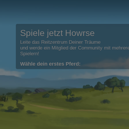
Spiele jetzt Howrse
Leite das Reitzentrum Deiner Träume
und werde ein Mitglied der Community mit mehrere
Spielern!
Wähle dein erstes Pferd: