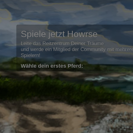
Spiele jetzt Howrse
Leite das Reitzentrum Deiner Träume
und werde ein Mitglied der Community mit mehrere
Spielern!
Wähle dein erstes Pferd: