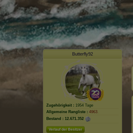
Butterfly92
Zugehörigkeit :
1954 Tage
Allgemeine Rangliste :
4963.
Bestand :
12.671.352
Verlauf der Besitzer