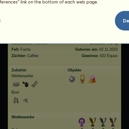
eferences” link on the bottom of each web page.
Springen
2280.47
De
Merkmale
Genetik
Bonus
Rasse:
Argentinischer Criollo
Alter:
7 Jahre 10 Monate
Spezies:
Reitpferd
Größe:
149
cm
Geschlecht:
männlich
Gewicht:
446
kg
Fell:
Fuchs
Geboren am:
02.11.2023
Züchter:
Caffee
Gewinne:
432 Equus
Zubehör
Objekte
Wettbewerbe
Boni
Wettbewerbe