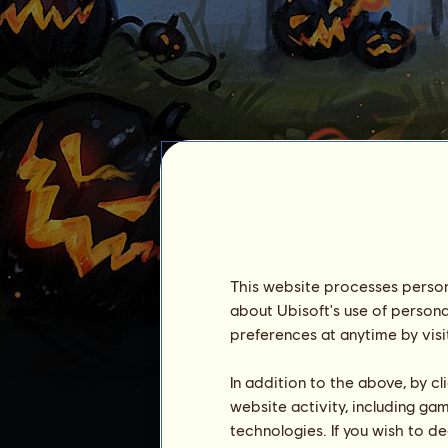
Caffee
This website processes persona
about Ubisoft's use of persona
preferences at anytime by visi
Zugehörigkeit :
2889 Tage
Allgemeine Rangliste :
927.
In addition to the above, by c
Bestand :
201.542.788
website activity, including ga
technologies. If you wish to d
Verlauf der Besitzer