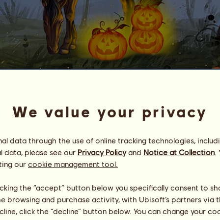
Celina 100x
ღ Caffee's VGAs ღ
We value your privacy
Energie
100
%
08:00
Gesundheit
100
%
l data through the use of online tracking technologies, includ
Moral
100
%
l data, please see our
Privacy Policy
and
Notice at Collection
.
ting our
cookie management tool.
Fähigkeiten
Insgesamt:
23622.82
Ausdauer
5449.44
Tempo
4438.84
licking the “accept” button below you specifically consent to s
Dressur
5816.90
me browsing and purchase activity, with Ubisoft’s partners via t
Galopp
2697.74
ecline, click the “decline” button below. You can change your c
Trab
2939.43