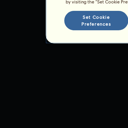
by visiting the “Set Cookie Pr
Rangliste
Set Cookie
Die Gesamtrangliste
Preferences
Die Platzierung für die Rasse
Die höchsten Auszeichnungen