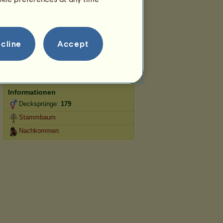
Springen
Wettbewerbe
cline
Accept
Dieses Pferd ist auf die klassische
Reitkunst spezialisiert.
Fortpflanzung
Informationen
Decksprünge:
179
Stammbaum
Nachkommen