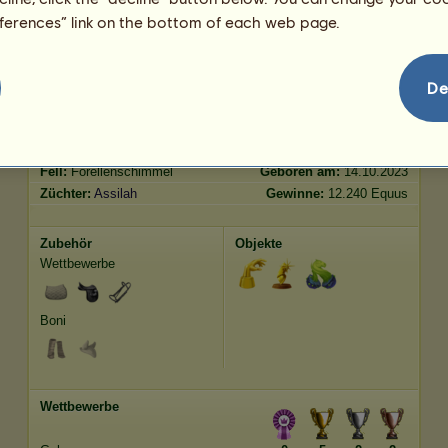
Springen
4583.86
eferences” link on the bottom of each web page.
Merkmale
Genetik
Bonus
De
Rasse:
Araber
Alter:
22 Jahre 2 Monate
Spezies:
Reitpferd
Größe:
158
cm
Geschlecht:
männlich
Gewicht:
494
kg
Fell:
Forellenschimmel
Geboren am:
14.10.2023
Züchter:
Assilah
Gewinne:
12.240 Equus
Zubehör
Objekte
Wettbewerbe
Boni
Wettbewerbe