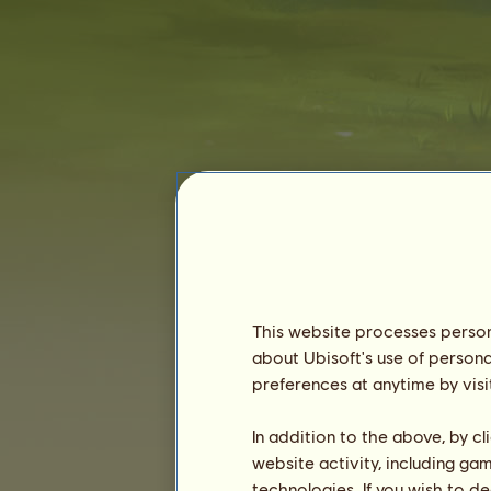
hatogu
This website processes persona
about Ubisoft's use of persona
preferences at anytime by visi
Zugehörigkeit :
5674 Tage
Allgemeine Rangliste :
790.
In addition to the above, by c
Bestand :
591.863.514
website activity, including ga
Verlauf der Besitzer
technologies. If you wish to d