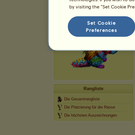
by visiting the “Set Cookie Pr
Puercoespín
Set Cookie
Preferences
Rangliste
Die Gesamtrangliste
Die Platzierung für die Rasse
Die höchsten Auszeichnungen