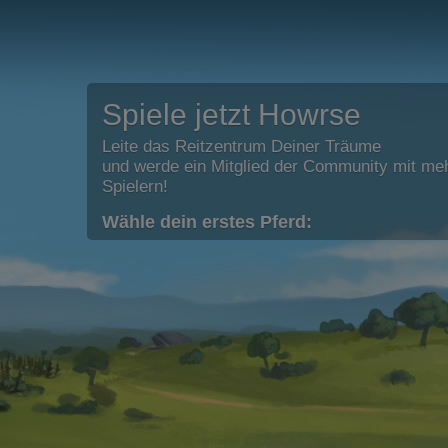
Spiele jetzt Howrse
Leite das Reitzentrum Deiner Träume
und werde ein Mitglied der Community mit meh
Spielern!
Wähle dein erstes Pferd: