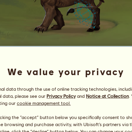
El Aaiún 2249*X
अहं ब्रह्
We value your privacy
Energie
94
%
08:00
Gesundheit
100
%
Moral
100
%
l data through the use of online tracking technologies, includ
l data, please see our
Privacy Policy
and
Notice at Collection
.
Fähigkeiten
Insgesamt:
27661.43
ting our
cookie management tool.
Ausdauer
6919.31
Tempo
4624.56
licking the “accept” button below you specifically consent to s
Dressur
5852.40
me browsing and purchase activity, with Ubisoft’s partners via t
Galopp
3274.79
ecline, click the “decline” button below. You can change your c
Trab
2406.51