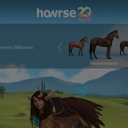
reren Millionen
Hannoveraner