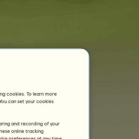
Reitzentrum
El Aaiún 2249*X
ist noch nicht als
Pensionspferd in einem Reitzentrum
angemeldet.
Training
ing cookies. To learn more
Ausdauer
 You can set your cookies
Tempo
Dressur
haring and recording of your
Galopp
hese online tracking
ookie preferences at any time
Trab