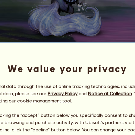
Motýlenka 100x
ღ Caffee's VGAs ღ
We value your privacy
Energie
94
%
08:00
Gesundheit
100
%
l data through the use of online tracking technologies, includ
Moral
100
%
l data, please see our
Privacy Policy
and
Notice at Collection
.
ting our
cookie management tool.
Fähigkeiten
Insgesamt:
29943.68
Ausdauer
7479.78
Tempo
5691.14
licking the “accept” button below you specifically consent to s
Dressur
6844.17
me browsing and purchase activity, with Ubisoft’s partners via t
Galopp
3338.34
ecline, click the “decline” button below. You can change your c
Trab
3768.43