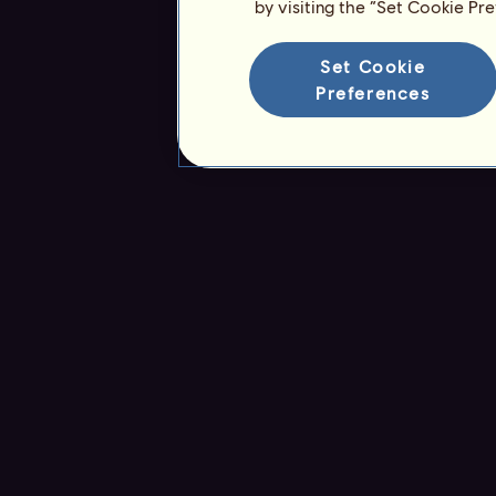
by visiting the “Set Cookie Pr
Rangliste
Set Cookie
Die Gesamtrangliste
Preferences
Die Platzierung für die Rasse
Die höchsten Auszeichnungen