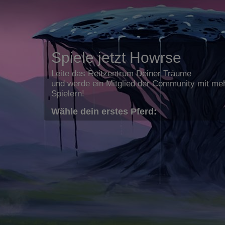
Spiele jetzt Howrse
Leite das Reitzentrum Deiner Träume
und werde ein Mitglied der Community mit meh
Spielern!
Wähle dein erstes Pferd: