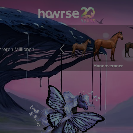
reren Millionen
Hannoveraner