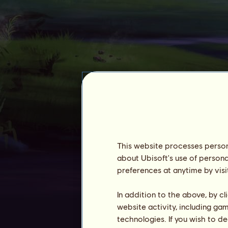
Caffee
This website processes persona
about Ubisoft's use of persona
preferences at anytime by visi
Zugehörigkeit :
2889 Tage
Allgemeine Rangliste :
927.
In addition to the above, by c
Bestand :
201.542.788
website activity, including ga
technologies. If you wish to d
Verlauf der Besitzer