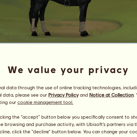
H 21459.59
Black Fire I
We value your privacy
Energie
100
%
08:00
Gesundheit
100
%
l data through the use of online tracking technologies, includ
Moral
100
%
l data, please see our
Privacy Policy
and
Notice at Collection
.
ting our
cookie management tool.
Fähigkeiten
Insgesamt:
25874.10
Ausdauer
5463.63
Tempo
2255.85
licking the “accept” button below you specifically consent to s
Dressur
6464.27
me browsing and purchase activity, with Ubisoft’s partners via t
Galopp
4291.50
ecline, click the “decline” button below. You can change your c
Trab
4331.02