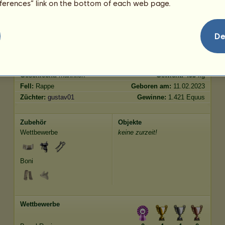
eferences” link on the bottom of each web page.
Springen
3067.83
De
Merkmale
Genetik
Bonus
Rasse:
Friese
Alter:
10 Jahre 2 Monate
Spezies:
Reitpferd
Größe:
163
cm
Geschlecht:
männlich
Gewicht:
493
kg
Fell:
Rappe
Geboren am:
11.02.2023
Züchter:
gustav01
Gewinne:
1.421 Equus
Zubehör
Objekte
Wettbewerbe
keine zurzeit!
Boni
Wettbewerbe