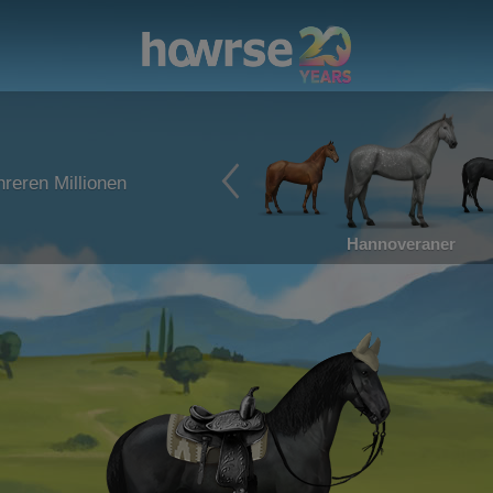
reren Millionen
Hannoveraner