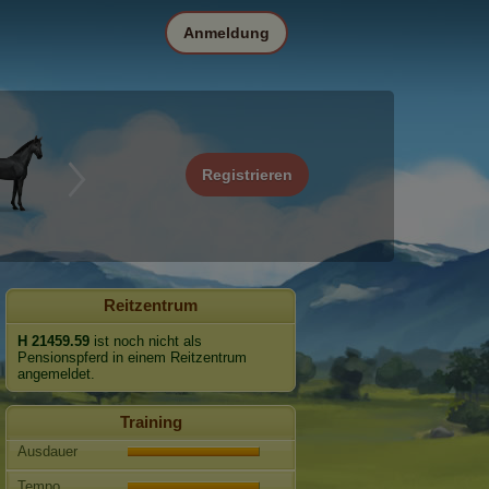
Anmeldung
Registrieren
Reitzentrum
H 21459.59
ist noch nicht als
Pensionspferd in einem Reitzentrum
angemeldet.
Training
Ausdauer
Tempo