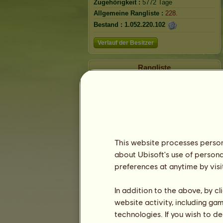
Zugehörigkeit :
5772 Tage
Allgemeine Rangliste :
228.
Bestand :
1.052.220.102
Verlauf der Besitzer
Rangliste
Die Gesamtrangliste
Die Platzierung für die Rasse
Die höchsten Auszeichnungen
This website processes persona
about Ubisoft's use of persona
preferences at anytime by visi
In addition to the above, by c
website activity, including ga
technologies. If you wish to d