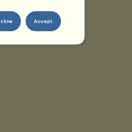
cline
Accept