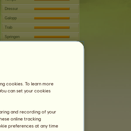
Dressur
Galopp
Trab
Springen
Wettbewerbe
Dieses Pferd ist auf die
Westernreitkunst spezialisiert.
Fortpflanzung
Informationen
ing cookies. To learn more
Decksprünge:
3
 You can set your cookies
Stammbaum
Nachkommen
haring and recording of your
hese online tracking
ookie preferences at any time