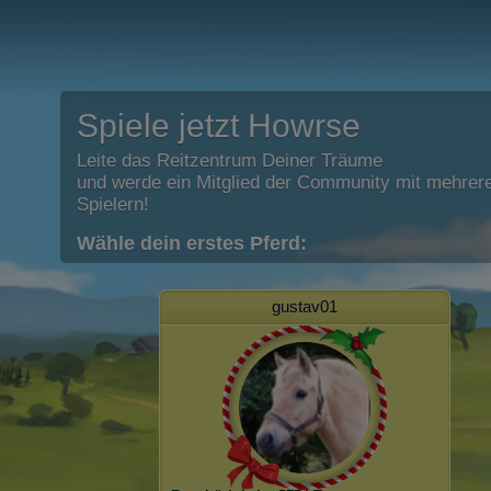
Spiele jetzt Howrse
Leite das Reitzentrum Deiner Träume
und werde ein Mitglied der Community mit mehrere
Spielern!
Wähle dein erstes Pferd:
gustav01