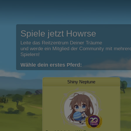
Spiele jetzt Howrse
Leite das Reitzentrum Deiner Träume
und werde ein Mitglied der Community mit mehrere
Spielern!
Wähle dein erstes Pferd:
Shiny Neptune