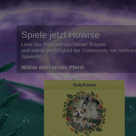
Spiele jetzt Howrse
Leite das Reitzentrum Deiner Träume
und werde ein Mitglied der Community mit mehrere
Spielern!
Wähle dein erstes Pferd:
BullyRansh