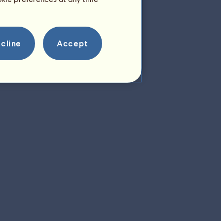
cline
Accept