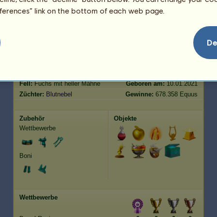
eferences” link on the bottom of each web page.
Springen
4057.34
Merkmale
Genetik
Bonus
De
Rasse:
Connemara-Pony
Alter:
194 Jahre
Spezies:
Pegasus-Pony
Größe:
147
cm
Geschlecht:
Wallach
Gewicht:
414
kg
Fell:
Fuchs mit heller Mähne
Geboren am:
10.01.2021
Züchter:
Blutnebel
Gewinne:
678.358 Equus
Zubehör
Objekte
Wettbewerbe
Boni
Wettbewerbe