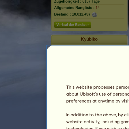
Zugehörigkeit :
6157 Tage
Allgemeine Rangliste :
14.
Bestand :
10.012.497
Verlauf der Besitzer
Kyūbiko
This website processes persona
about Ubisoft's use of persona
preferences at anytime by visi
Rangliste
In addition to the above, by c
website activity, including ga
Die Gesamtrangliste
technologies. If you wish to d