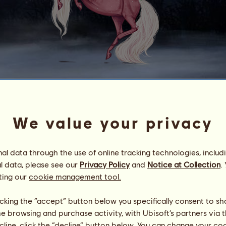
E
c
k
h
o
f
f
»Moonstruck«
We value your privacy
Energie
100
%
08:00
Gesundheit
100
%
Moral
100
%
l data through the use of online tracking technologies, includ
l data, please see our
Privacy Policy
and
Notice at Collection
.
Fähigkeiten
Insgesamt:
21629.25
ting our
cookie management tool.
Ausdauer
5955.33
Tempo
2546.23
licking the “accept” button below you specifically consent to s
Dressur
4876.84
me browsing and purchase activity, with Ubisoft’s partners via t
Galopp
3402.33
ecline, click the “decline” button below. You can change your c
Trab
791.18