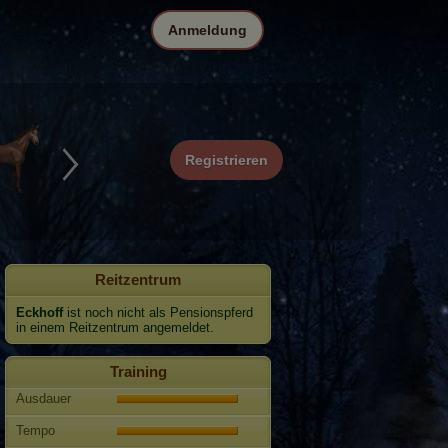
Anmeldung
Registrieren
Reitzentrum
Eckhoff
ist noch nicht als Pensionspferd
in einem Reitzentrum angemeldet.
Training
Ausdauer
Tempo