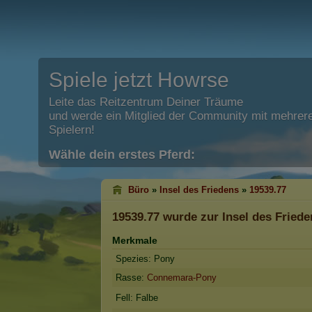
Spiele jetzt Howrse
Leite das Reitzentrum Deiner Träume
und werde ein Mitglied der Community mit mehrere
Spielern!
Wähle dein erstes Pferd:
Büro
»
Insel des Friedens
»
19539.77
19539.77
wurde zur Insel des Friede
Merkmale
Spezies: Pony
Rasse:
Connemara-Pony
Fell: Falbe