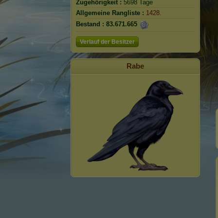
Zugehörigkeit :
5698 Tage
Allgemeine Rangliste :
1428.
Bestand :
83.671.665
Verlauf der Besitzer
Rabe