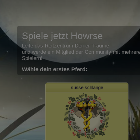
Spiele jetzt Howrse
Leite das Reitzentrum Deiner Träume
und werde ein Mitglied der Community mit mehrere
Spielern!
Wähle dein erstes Pferd:
süsse schlange