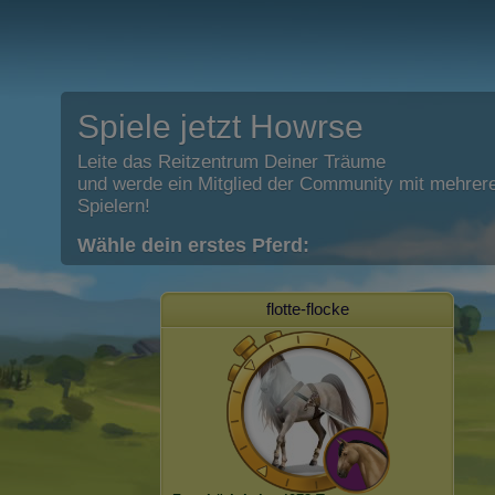
Spiele jetzt Howrse
Leite das Reitzentrum Deiner Träume
und werde ein Mitglied der Community mit mehrere
Spielern!
Wähle dein erstes Pferd:
flotte-flocke