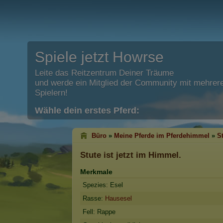
Spiele jetzt Howrse
Leite das Reitzentrum Deiner Träume
und werde ein Mitglied der Community mit mehrere
Spielern!
Wähle dein erstes Pferd:
Büro
»
Meine Pferde im Pferdehimmel
»
S
Stute
ist jetzt im Himmel.
Merkmale
Spezies: Esel
Rasse:
Hausesel
Fell: Rappe