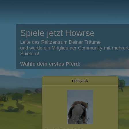
Spiele jetzt Howrse
Leite das Reitzentrum Deiner Träume
und werde ein Mitglied der Community mit mehrere
Spielern!
Wähle dein erstes Pferd:
nelli.jack