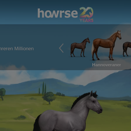
reren Millionen
Hannoveraner