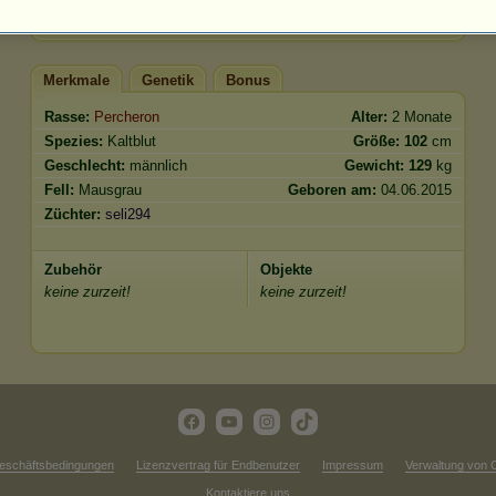
Springen
0.00
Merkmale
Genetik
Bonus
Rasse:
Percheron
Alter:
2 Monate
Spezies:
Kaltblut
Größe:
102
cm
Geschlecht:
männlich
Gewicht:
129
kg
Fell:
Mausgrau
Geboren am:
04.06.2015
Züchter:
seli294
Zubehör
Objekte
keine zurzeit!
keine zurzeit!
eschäftsbedingungen
Lizenzvertrag für Endbenutzer
Impressum
Verwaltung von 
Kontaktiere uns