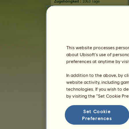
Zugehörigkeit :
1063 Tage
Allgemeine Rangliste :
24539.
Bestand :
2.202.458
Verlauf der Besitzer
Rangliste
This website processes persona
Die Gesamtrangliste
about Ubisoft's use of persona
Die Platzierung für die Rasse
preferences at anytime by visi
Die höchsten Auszeichnungen
In addition to the above, by c
website activity, including ga
technologies. If you wish to d
by visiting the “Set Cookie Pr
Set Cookie
Preferences