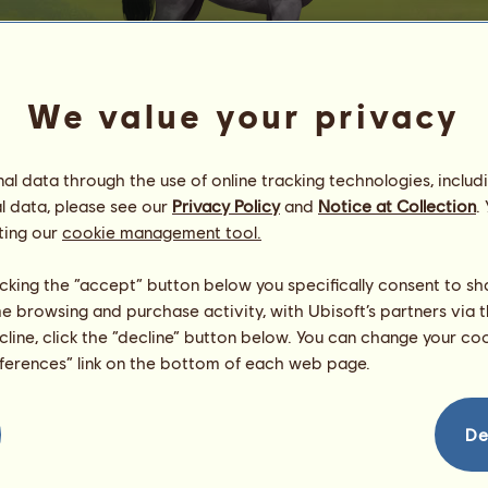
We value your privacy
l data through the use of online tracking technologies, includ
l data, please see our
Privacy Policy
and
Notice at Collection
.
Percheron
ting our
cookie management tool.
♫ᴰᴵᴱᴺᴼᴿᴹᴬᴸᴱᴺ♫
Energie
100
%
licking the “accept” button below you specifically consent to s
08:00
Gesundheit
98
%
me browsing and purchase activity, with Ubisoft’s partners via t
Moral
62
%
ecline, click the “decline” button below. You can change your c
eferences” link on the bottom of each web page.
Fähigkeiten
Insgesamt:
0.00
Ausdauer
0.00
Tempo
0.00
De
Dressur
0.00
Galopp
0.00
Trab
0.00