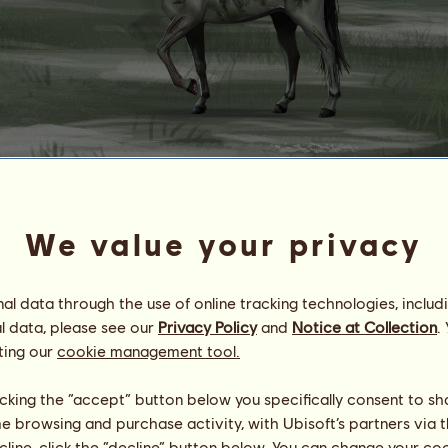
S
u
c
h
e
e
i
n
e
n
N
a
m
e
n
:
(
Black Fire I
We value your privacy
Energie
100
%
19:30
Gesundheit
100
%
Moral
100
%
l data through the use of online tracking technologies, includ
l data, please see our
Privacy Policy
and
Notice at Collection
.
Fähigkeiten
Insgesamt:
5281.71
ting our
cookie management tool.
Ausdauer
1162.13
Tempo
351.43
licking the “accept” button below you specifically consent to s
Dressur
1458.38
me browsing and purchase activity, with Ubisoft’s partners via t
Galopp
847.80
ecline, click the “decline” button below. You can change your c
Trab
855.82