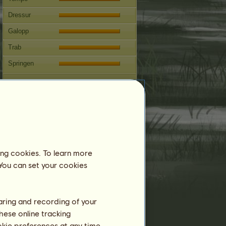
Dressur
Galopp
Trab
Springen
Wettbewerbe
Diese Stute ist auf die
Westernreitkunst spezialisiert.
Fortpflanzung
Informationen
ing cookies. To learn more
Decksprünge:
0
 You can set your cookies
Stammbaum
Nachkommen
haring and recording of your
hese online tracking
ookie preferences at any time