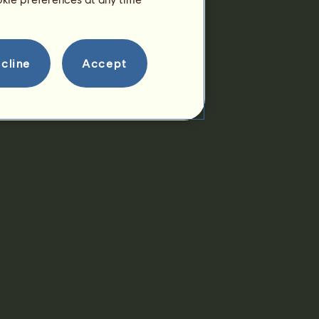
cline
Accept