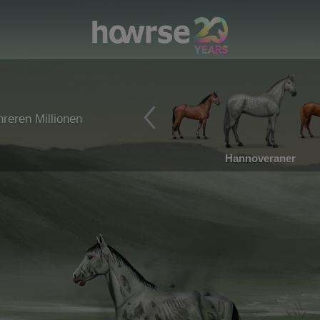
reren Millionen
Hannoveraner