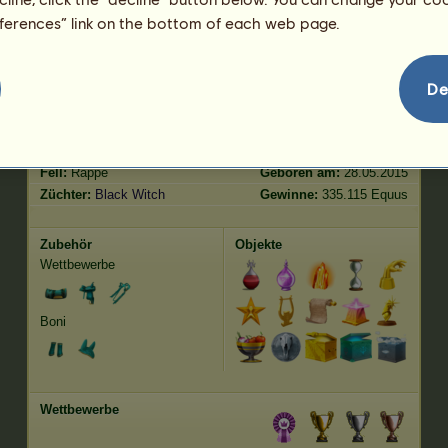
Springen
606.14
eferences” link on the bottom of each web page.
Merkmale
Genetik
Bonus
De
Rasse:
Friese
Alter:
94 Jahre 11 Monate
Spezies:
Pegasus-Reitpferd
Größe:
165
cm
Geschlecht:
weiblich
Gewicht:
480
kg
Fell:
Rappe
Geboren am:
28.05.2015
Züchter:
Black Witch
Gewinne:
335.115 Equus
Zubehör
Objekte
Wettbewerbe
Boni
Wettbewerbe