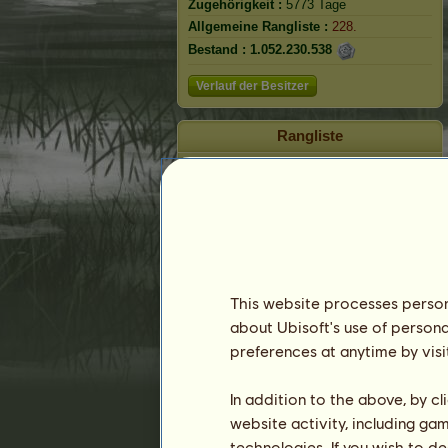
Zugehörigkeit :
5773 Tage
Allgemeine Rangliste :
228.
Bestand :
1.052.230.538
Verlauf der Besitzer
Rangliste
Die Gesamtrangliste
Die Platzierung für die Rasse
Die höchsten Auszeichnungen
Abzeichen
This website processes persona
about Ubisoft's use of persona
preferences at anytime by visi
In addition to the above, by c
website activity, including ga
technologies. If you wish to d