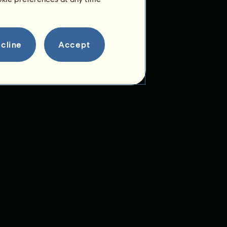
cline
Accept