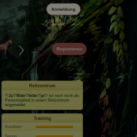
Anmeldung
Registrieren
Reitzentrum
♡Ja♡Bitte♡bitte♡ja♡
ist noch nicht als
Pensionspferd in einem Reitzentrum
angemeldet.
Training
Ausdauer
Tempo