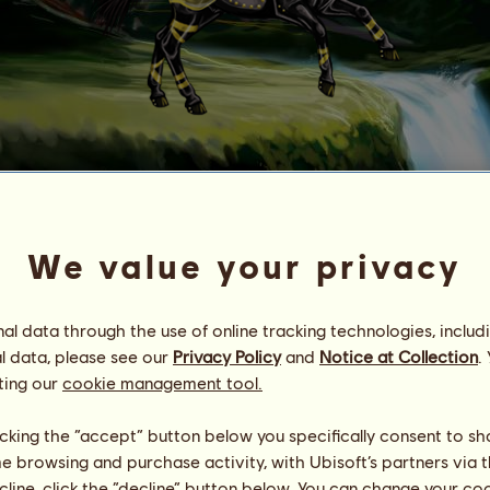
♡
J
a
♡
B
i
t
t
e
♡
b
i
t
t
e
♡
j
a
♡
☆coɴɴeмαrα-ѕtαrѕ☆
We value your privacy
Energie
100
%
08:00
Gesundheit
22
%
Moral
100
%
l data through the use of online tracking technologies, includ
l data, please see our
Privacy Policy
and
Notice at Collection
.
Fähigkeiten
Insgesamt:
161.20
ting our
cookie management tool.
Ausdauer
0.00
Tempo
57.32
licking the “accept” button below you specifically consent to s
Dressur
0.00
me browsing and purchase activity, with Ubisoft’s partners via t
Galopp
85.97
ecline, click the “decline” button below. You can change your c
Trab
17.91