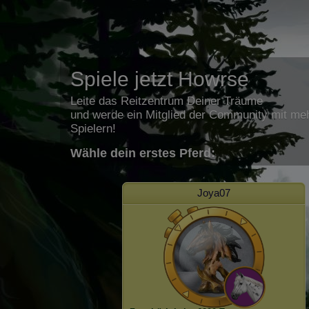
Spiele jetzt Howrse
Leite das Reitzentrum Deiner Träume
und werde ein Mitglied der Community mit meh
Spielern!
Wähle dein erstes Pferd:
Joya07