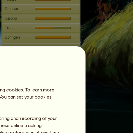
Dressur
Galopp
Trab
Springen
Wettbewerbe
Diese Stute ist auf die
Westernreitkunst spezialisiert.
Fortpflanzung
Informationen
ing cookies. To learn more
Nächster Decksprung: 160 Jahre
 You can set your cookies
Decksprünge:
81
Stammbaum
Nachkommen
haring and recording of your
hese online tracking
ookie preferences at any time