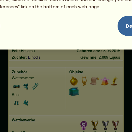
eferences” link on the bottom of each web page.
Springen
0.00
Merkmale
Genetik
Bonus
De
Rasse:
Connemara-Pony
Alter:
159 Jahre 4 Monate
Spezies:
Pony
Größe:
148
cm
Geschlecht:
weiblich
Gewicht:
427
kg
Fell:
Hellgrau
Geboren am:
08.03.2015
Züchter:
Einodis
Gewinne:
2.889 Equus
Zubehör
Objekte
Wettbewerbe
Boni
Wettbewerbe