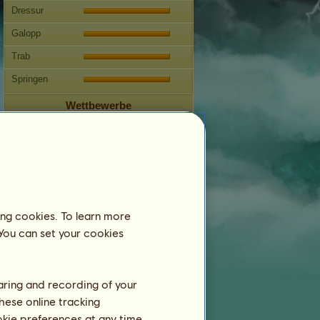
Dressur
Galopp
Trab
Springen
Wettbewerbe
Dieses Pferd ist auf die klassische
Reitkunst spezialisiert.
Fortpflanzung
Informationen
Winter
kann sich nicht fortpflanzen.
ing cookies. To learn more
Stammbaum
 You can set your cookies
haring and recording of your
hese online tracking
ookie preferences at any time