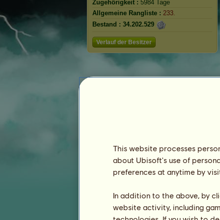
Zugehörigkeit :
5984 Tage
Allgemeine Rangliste :
233.
Bestand :
34.202.529
Verlauf der Besitzer
This website processes persona
about Ubisoft's use of persona
preferences at anytime by visi
In addition to the above, by c
website activity, including ga
technologies. If you wish to d