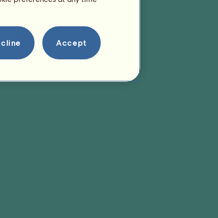
cline
Accept