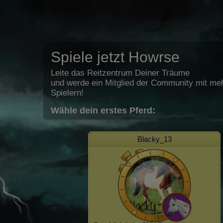
Spiele jetzt Howrse
Leite das Reitzentrum Deiner Träume
und werde ein Mitglied der Community mit meh
Spielern!
Wähle dein erstes Pferd:
Blacky_13