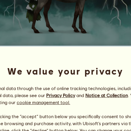
Winter
Göttliches Wesen
We value your privacy
Energie
100
%
09:00
Gesundheit
100
%
Moral
100
%
l data through the use of online tracking technologies, includ
l data, please see our
Privacy Policy
and
Notice at Collection
.
Fähigkeiten
Insgesamt:
27780.00
ting our
cookie management tool.
Ausdauer
200.00
Tempo
2807.00
licking the “accept” button below you specifically consent to s
Dressur
9858.00
me browsing and purchase activity, with Ubisoft’s partners via t
Galopp
9860.00
ecline, click the “decline” button below. You can change your c
Trab
200.00