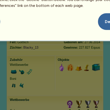
Springen
4855.00
eferences” link on the bottom of each web page.
Merkmale
Genetik
Bonus
De
Rasse:
Göttlich
Alter:
3064 Jahre 4 Monate
Spezies:
Reitpferd
Größe:
160
cm
Geschlecht:
männlich
Gewicht:
481
kg
Fell:
Göttlich
Geboren am:
27.06.2014
Züchter:
Blacky_13
Gewinne:
227.827 Equus
Zubehör
Objekte
Wettbewerbe
Boni
Wettbewerbe