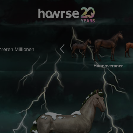
reren Millionen
Hannoveraner