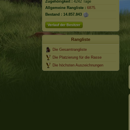
Zugehörigkeit :
4242 Tage
Allgemeine Rangliste :
6875.
Bestand :
14.857.843
Verlauf der Besitzer
Rangliste
Die Gesamtrangliste
Die Platzierung für die Rasse
Die höchsten Auszeichnungen