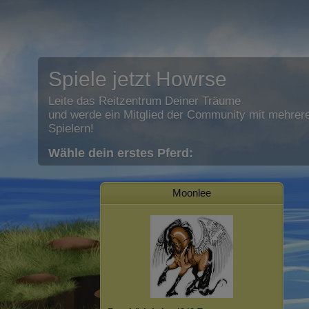
Spiele jetzt Howrse
Leite das Reitzentrum Deiner Träume
und werde ein Mitglied der Community mit mehrere
Spielern!
Wähle dein erstes Pferd:
Moonlee