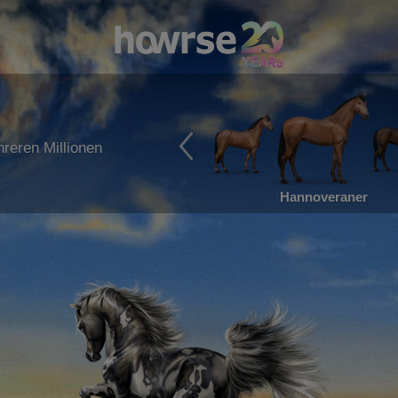
reren Millionen
Hannoveraner