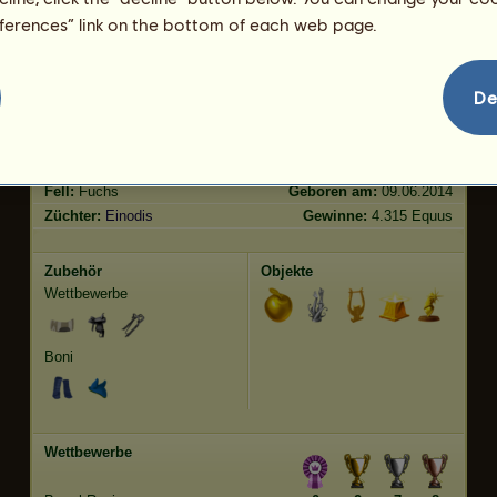
eferences” link on the bottom of each web page.
Springen
619.00
Merkmale
Genetik
Bonus
De
Rasse:
Connemara-Pony
Alter:
19 Jahre 6 Monate
Spezies:
Pony
Größe:
147
cm
Geschlecht:
männlich
Gewicht:
445
kg
Fell:
Fuchs
Geboren am:
09.06.2014
Züchter:
Einodis
Gewinne:
4.315 Equus
Zubehör
Objekte
Wettbewerbe
Boni
Wettbewerbe