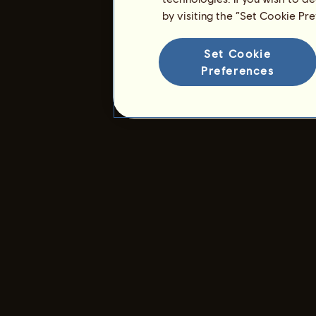
by visiting the “Set Cookie Pr
Rangliste
Die Gesamtrangliste
Set Cookie
Preferences
Die Platzierung für die Rasse
Die höchsten Auszeichnungen