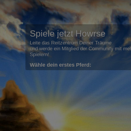
Spiele jetzt Howrse
Leite das Reitzentrum Deiner Träume
und werde ein Mitglied der Community mit meh
Spielern!
Wähle dein erstes Pferd: