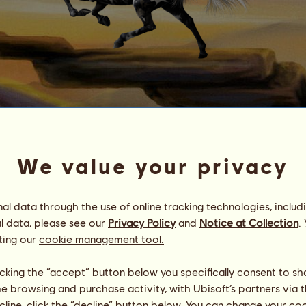
I
c
h
g
a
n
z
a
r
t
i
g
☆coɴɴeмαrα-ѕtαrѕ☆
We value your privacy
Energie
100
%
08:00
Gesundheit
100
%
Moral
100
%
l data through the use of online tracking technologies, includ
l data, please see our
Privacy Policy
and
Notice at Collection
.
Fähigkeiten
Insgesamt:
3211.41
ting our
cookie management tool.
Ausdauer
841.94
Tempo
307.46
licking the “accept” button below you specifically consent to s
Dressur
735.21
me browsing and purchase activity, with Ubisoft’s partners via t
Galopp
514.33
ecline, click the “decline” button below. You can change your c
Trab
193.46