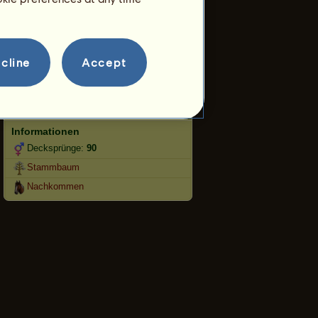
Springen
Wettbewerbe
cline
Accept
Dieses Pferd ist auf die
Westernreitkunst spezialisiert.
Fortpflanzung
Informationen
Decksprünge:
90
Stammbaum
Nachkommen