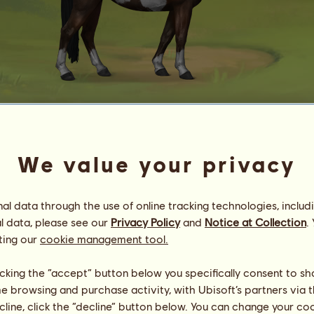
Dunkelbrauner/Overo
We value your privacy
Energie
100
%
08:00
Gesundheit
100
%
Moral
99
%
l data through the use of online tracking technologies, includ
l data, please see our
Privacy Policy
and
Notice at Collection
.
Fähigkeiten
Insgesamt:
482.04
Ausdauer
79.56
ting our
cookie management tool.
Tempo
36.04
Dressur
152.79
licking the “accept” button below you specifically consent to s
Galopp
18.78
me browsing and purchase activity, with Ubisoft’s partners via t
Trab
138.60
ecline, click the “decline” button below. You can change your c
Springen
56.28