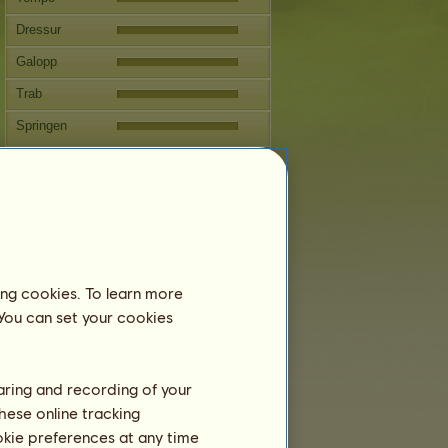
Dressur
Galopp
Trab
Springen
Wettbewerbe
Diese Stute ist auf die
Westernreitkunst spezialisiert.
Fortpflanzung
Informationen
ing cookies. To learn more
Decksprünge:
5
 You can set your cookies
Stammbaum
Nachkommen
haring and recording of your
hese online tracking
ookie preferences at any time