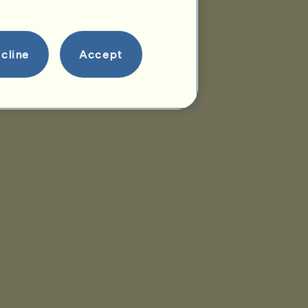
cline
Accept