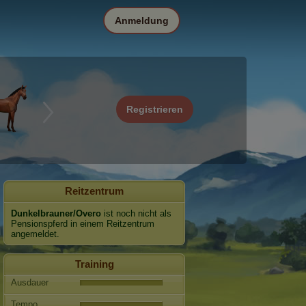
Anmeldung
Registrieren
Reitzentrum
Dunkelbrauner/Overo
ist noch nicht als
Pensionspferd in einem Reitzentrum
angemeldet.
Training
Ausdauer
Tempo