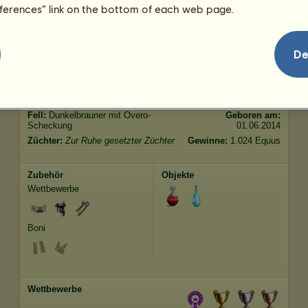
eferences” link on the bottom of each web page.
Merkmale
Genetik
Bonus
De
Alter:
12 Jahre 4
Rasse:
Nokota
Monate
Spezies:
Pegasus-Reitpferd
Größe:
150
cm
Geschlecht:
weiblich
Gewicht:
440
kg
Fell:
Dunkelbrauner mit Overo-
Geboren am:
Scheckung
01.06.2014
Züchter:
Zur Ruhe gesetzter Züchter
Gewinne:
1.024 Equus
Zubehör
Objekte
Wettbewerbe
Boni
Wettbewerbe