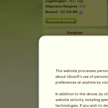
Zugehörigkeit :
3417 Tage
Allgemeine Rangliste :
513.
Bestand :
137.219.490
Verlauf der Besitzer
Rangliste
Die Gesamtrangliste
Die Platzierung für die Rasse
Die höchsten Auszeichnungen
This website processes persona
about Ubisoft's use of persona
preferences at anytime by visi
In addition to the above, by c
website activity, including ga
technologies. If you wish to d