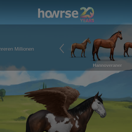
reren Millionen
Hannoveraner