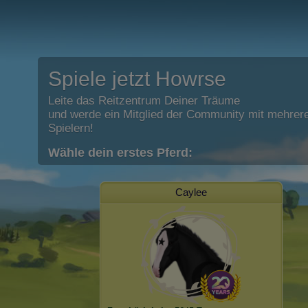
Spiele jetzt Howrse
Leite das Reitzentrum Deiner Träume
und werde ein Mitglied der Community mit mehrere
Spielern!
Wähle dein erstes Pferd:
Caylee