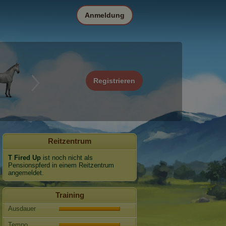
Anmeldung
Registrieren
Reitzentrum
T Fired Up
ist noch nicht als
Pensionspferd in einem Reitzentrum
angemeldet.
Training
Ausdauer
Tempo