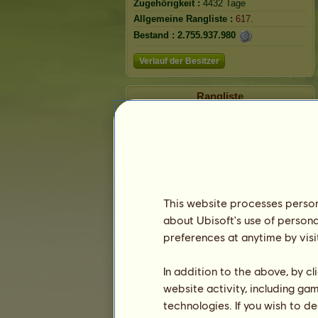
Zugehörigkeit :
4432 Tage
Allgemeine Rangliste :
617.
Bestand :
2.755.937.980
Verlauf der Besitzer
Rangliste
Die Gesamtrangliste
Die Platzierung für die Rasse
Die höchsten Auszeichnungen
This website processes persona
about Ubisoft's use of persona
preferences at anytime by visi
In addition to the above, by c
website activity, including ga
technologies. If you wish to d