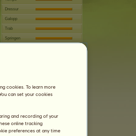
Dressur
Galopp
Trab
Springen
Wettbewerbe
Diese Stute ist auf die klassische
Reitkunst spezialisiert.
Fortpflanzung
Informationen
ing cookies. To learn more
Decksprünge:
7
 You can set your cookies
Stammbaum
Nachkommen
haring and recording of your
hese online tracking
ookie preferences at any time