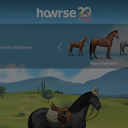
reren Millionen
Hannoveraner