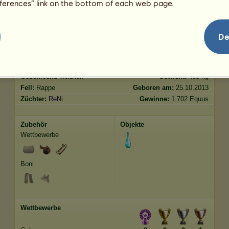
eferences” link on the bottom of each web page.
Springen
296.95
De
Merkmale
Genetik
Bonus
Rasse:
Friese
Alter:
19 Jahre 2 Monate
Spezies:
Reitpferd
Größe:
165
cm
Geschlecht:
weiblich
Gewicht:
468
kg
Fell:
Rappe
Geboren am:
25.10.2013
Züchter:
ReNi
Gewinne:
1.702 Equus
Zubehör
Objekte
Wettbewerbe
Boni
Wettbewerbe