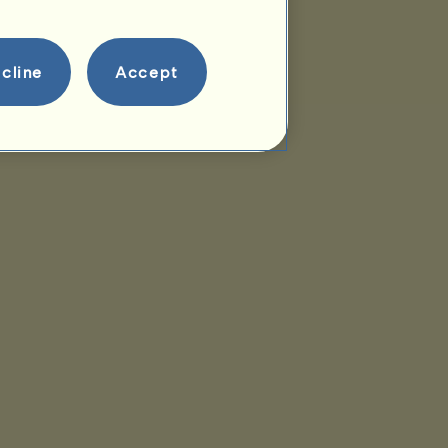
cline
Accept