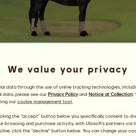
T Fired Up
♣ Black Fire ♣ Re
We value your privacy
Energie
100
%
08:00
Gesundheit
86
%
l data through the use of online tracking technologies, includ
Moral
100
%
l data, please see our
Privacy Policy
and
Notice at Collection
.
ting our
cookie management tool.
Fähigkeiten
Insgesamt:
2554.09
Ausdauer
580.13
Tempo
205.94
licking the “accept” button below you specifically consent to s
Dressur
687.04
me browsing and purchase activity, with Ubisoft’s partners via t
Galopp
416.48
ecline, click the “decline” button below. You can change your c
Trab
367.55