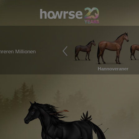
reren Millionen
Hannoveraner