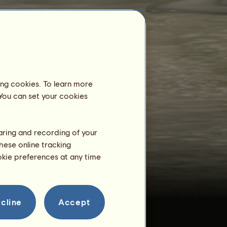
ing cookies. To learn more
Reitzentrum
 You can set your cookies
(+_+) вιятн∂αу
ist noch nicht als
Pensionspferd in einem Reitzentrum
angemeldet.
haring and recording of your
hese online tracking
Training
ookie preferences at any time
(
+
_
+
)
в
ι
я
т
н
∂
α
у
kann ab einem
Alter von 2 Jahre trainieren.
Er ist im Augenblick erst 1
Jahr 8 Monate alt!
cline
Accept
Fortpflanzung