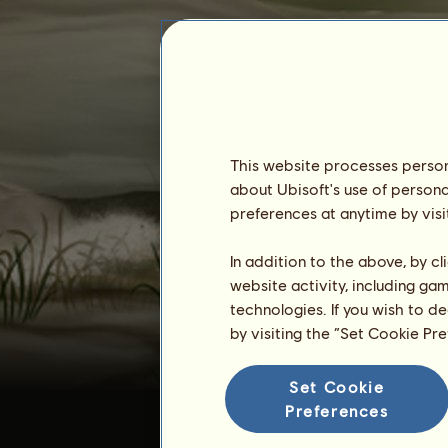
This website processes persona
Mathissee
about Ubisoft's use of persona
preferences at anytime by visi
In addition to the above, by c
website activity, including ga
technologies. If you wish to d
by visiting the “Set Cookie Pr
Zugehörigkeit :
4754 Tage
Allgemeine Rangliste :
16.
Set Cookie
Bestand :
966.456
Preferences
Verlauf der Besitzer