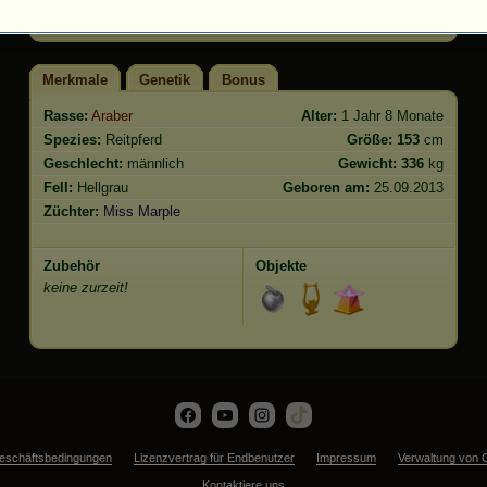
Springen
29.11
Merkmale
Genetik
Bonus
Rasse:
Araber
Alter:
1 Jahr 8 Monate
Spezies:
Reitpferd
Größe:
153
cm
Geschlecht:
männlich
Gewicht:
336
kg
Fell:
Hellgrau
Geboren am:
25.09.2013
Züchter:
Miss Marple
Zubehör
Objekte
keine zurzeit!
eschäftsbedingungen
Lizenzvertrag für Endbenutzer
Impressum
Verwaltung von 
Kontaktiere uns