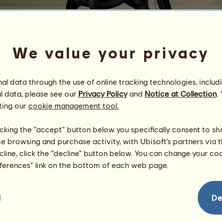
We value your privacy
l data through the use of online tracking technologies, includ
l data, please see our
Privacy Policy
and
Notice at Collection
.
(
+
_
+
)
в
ι
я
т
н
∂
α
у
ting our
cookie management tool.
(+_+) вιятн∂αу ν. мσηι
Energie
100
%
licking the “accept” button below you specifically consent to s
08:45
Gesundheit
100
%
me browsing and purchase activity, with Ubisoft’s partners via t
Moral
100
%
ecline, click the “decline” button below. You can change your c
eferences” link on the bottom of each web page.
Fähigkeiten
Insgesamt:
178.15
Ausdauer
37.67
Tempo
30.50
De
Dressur
34.67
Galopp
26.48
Trab
19.71