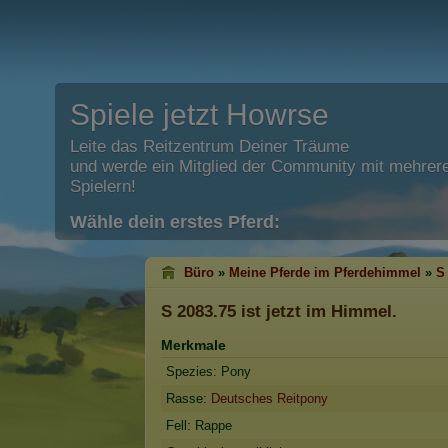
Spiele jetzt Howrse
Leite das Reitzentrum Deiner Träume
und werde ein Mitglied der Community mit mehrere
Spielern!
Wähle dein erstes Pferd:
Büro
»
Meine Pferde im Pferdehimmel
»
S
S 2083.75
ist jetzt im Himmel.
Merkmale
Spezies: Pony
Rasse:
Deutsches Reitpony
Fell: Rappe