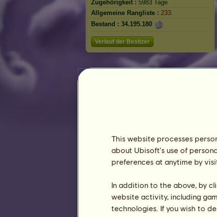
Zugehörigkeit :
5983 Tage
Allgemeine Rangliste :
233.
Bestand :
34.195.180
Verlauf der Besitzer
This website processes persona
about Ubisoft's use of persona
preferences at anytime by visi
In addition to the above, by c
website activity, including ga
technologies. If you wish to d