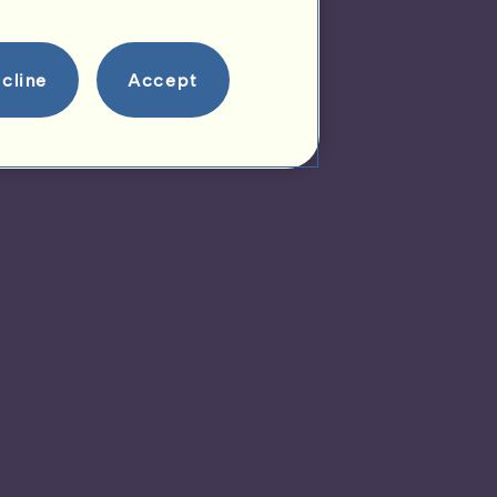
cline
Accept