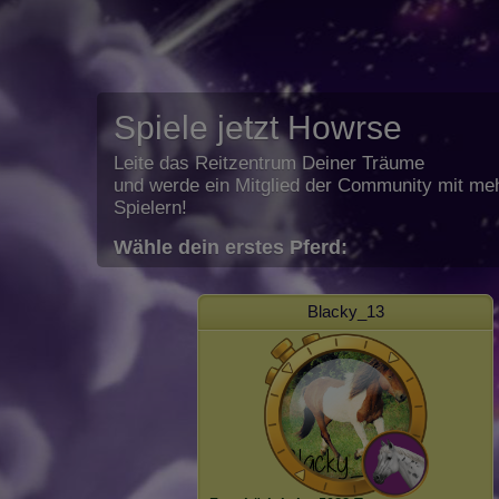
Spiele jetzt Howrse
Leite das Reitzentrum Deiner Träume
und werde ein Mitglied der Community mit meh
Spielern!
Wähle dein erstes Pferd:
Blacky_13