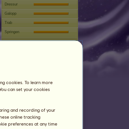
Dressur
Galopp
Trab
Springen
Wettbewerbe
Dieses Pferd ist auf die klassische
Reitkunst spezialisiert.
Fortpflanzung
Informationen
ing cookies. To learn more
Uranus
kann sich nicht fortpflanzen.
 You can set your cookies
Stammbaum
haring and recording of your
hese online tracking
ookie preferences at any time