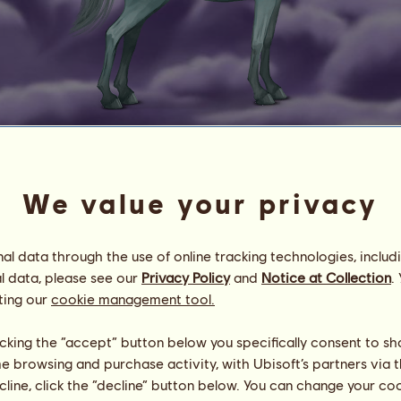
Uranus
Göttliches Wesen
We value your privacy
Energie
100
%
11:00
Gesundheit
100
%
l data through the use of online tracking technologies, includ
Moral
100
%
l data, please see our
Privacy Policy
and
Notice at Collection
.
ting our
cookie management tool.
Fähigkeiten
Insgesamt:
6005.00
Ausdauer
1000.00
Tempo
1000.00
licking the “accept” button below you specifically consent to s
Dressur
1000.00
me browsing and purchase activity, with Ubisoft’s partners via t
Galopp
1000.00
ecline, click the “decline” button below. You can change your c
Trab
1000.00