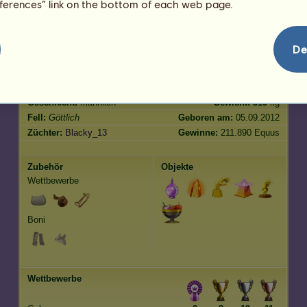
eferences” link on the bottom of each web page.
Springen
1005.00
De
Merkmale
Genetik
Bonus
Rasse:
Göttlich
Alter:
3114 Jahre 2 Monate
Spezies:
Reitpferd
Größe:
166
cm
Geschlecht:
männlich
Gewicht:
519
kg
Fell:
Göttlich
Geboren am:
05.09.2012
Züchter:
Blacky_13
Gewinne:
211.890 Equus
Zubehör
Objekte
Wettbewerbe
Boni
Wettbewerbe