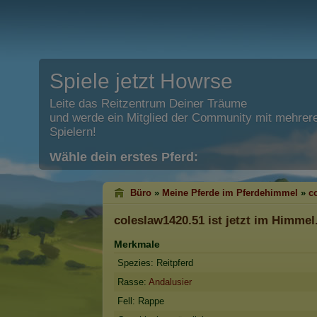
Spiele jetzt Howrse
Leite das Reitzentrum Deiner Träume
und werde ein Mitglied der Community mit mehrere
Spielern!
Wähle dein erstes Pferd:
Büro
»
Meine Pferde im Pferdehimmel
»
c
coleslaw1420.51
ist jetzt im Himmel
Merkmale
Spezies: Reitpferd
Rasse:
Andalusier
Fell: Rappe