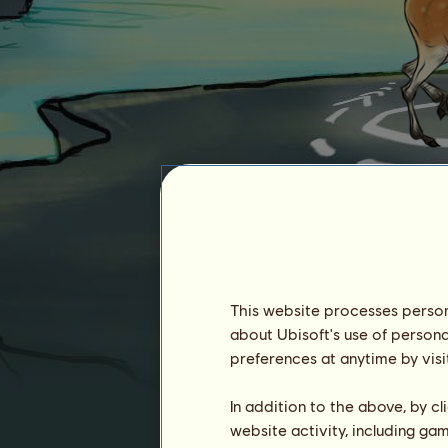
JasonxD
This website processes persona
about Ubisoft's use of persona
Zugehörigkeit :
2586 Tage
preferences at anytime by visi
Allgemeine Rangliste :
7377.
Bestand :
41.997.623
In addition to the above, by c
website activity, including ga
Verlauf der Besitzer