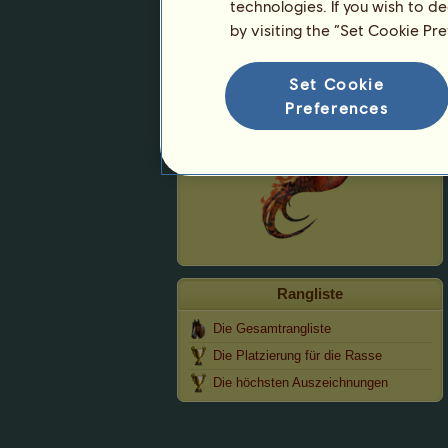
technologies. If you wish to d
by visiting the “Set Cookie Pr
Phoenix
Set Cookie
Preferences
Rangliste
Die Gesamtrangliste
Die Platzierung für die Rasse
Die höchsten Auszeichnungen