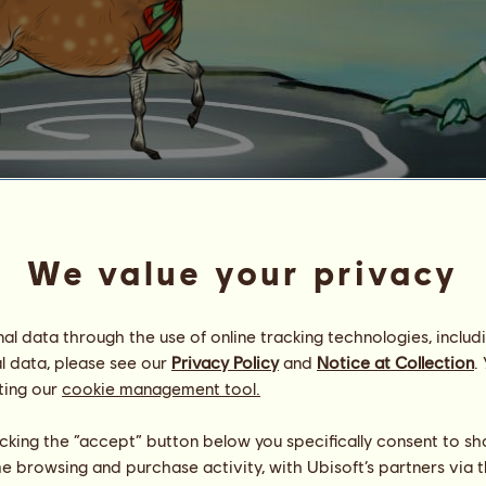
Новогоднийолененочек
von Bosy
We value your privacy
Energie
100
%
08:00
Gesundheit
100
%
Moral
100
%
l data through the use of online tracking technologies, includ
l data, please see our
Privacy Policy
and
Notice at Collection
.
Fähigkeiten
Insgesamt:
1762.02
ting our
cookie management tool.
Ausdauer
393.96
Tempo
238.49
Dressur
509.11
licking the “accept” button below you specifically consent to s
Galopp
291.57
me browsing and purchase activity, with Ubisoft’s partners via t
Trab
215.64