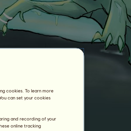
Reitzentrum
Новогоднийолененочек
ist noch nicht
als Pensionspferd in einem Reitzentrum
angemeldet.
Training
ing cookies. To learn more
Ausdauer
 You can set your cookies
Tempo
Dressur
haring and recording of your
Galopp
hese online tracking
Trab