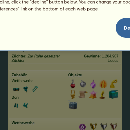
ecline, click the “decline” button below. You can change your c
Springen
113.26
eferences” link on the bottom of each web page.
Merkmale
Genetik
Bonus
De
Rasse:
Andalusier
Alter:
227 Jahre 3 Monate
Spezies:
Pegasus-Reitpferd
Größe:
163
cm
Geschlecht:
männlich
Gewicht:
483
kg
Fell:
Apfelschimmel
Geboren am:
15.01.2012
Züchter:
Zur Ruhe gesetzter
Gewinne:
1.204.907
Züchter
Equus
Zubehör
Objekte
Wettbewerbe
Boni
Wettbewerbe