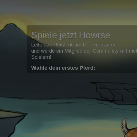
Spiele jetzt Howrse
Leite das Reitzentrum Deiner Träume
und werde ein Mitglied der Community mit meh
Spielern!
Wähle dein erstes Pferd: