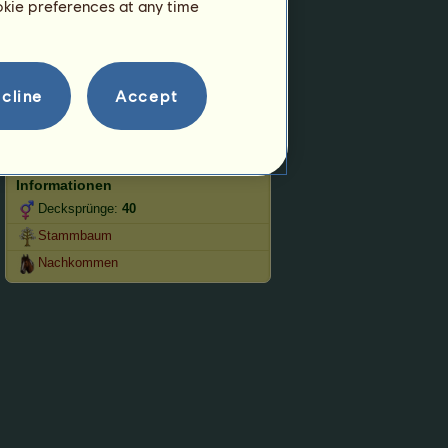
ookie preferences at any time
Springen
Wettbewerbe
cline
Accept
Dieses Pferd ist auf die
Westernreitkunst spezialisiert.
Fortpflanzung
Informationen
Decksprünge:
40
Stammbaum
Nachkommen