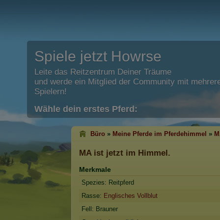
Spiele jetzt Howrse
Leite das Reitzentrum Deiner Träume
und werde ein Mitglied der Community mit mehrere
Spielern!
Wähle dein erstes Pferd:
Büro
»
Meine Pferde im Pferdehimmel
»
M
MA
ist jetzt im Himmel.
Merkmale
Spezies: Reitpferd
Rasse:
Englisches Vollblut
Fell: Brauner