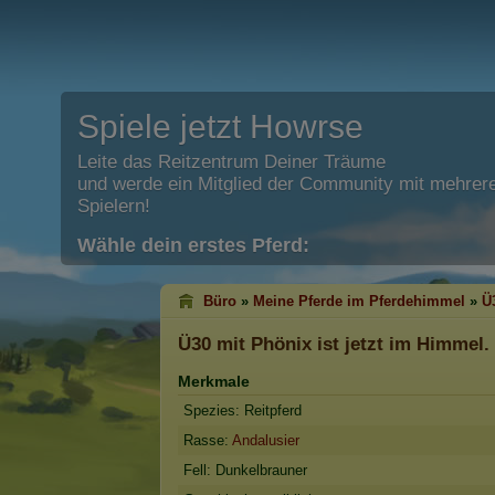
Spiele jetzt Howrse
Leite das Reitzentrum Deiner Träume
und werde ein Mitglied der Community mit mehrere
Spielern!
Wähle dein erstes Pferd:
Büro
»
Meine Pferde im Pferdehimmel
»
Ü
Ü30 mit Phönix
ist jetzt im Himmel.
Merkmale
Spezies: Reitpferd
Rasse:
Andalusier
Fell: Dunkelbrauner