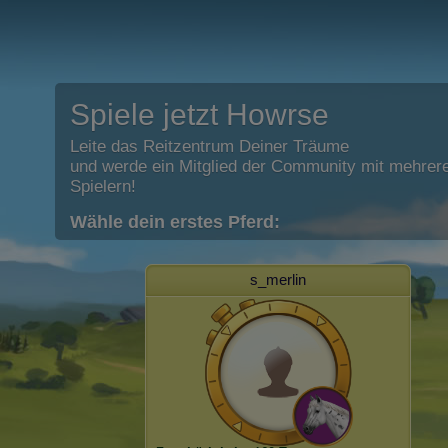
Spiele jetzt Howrse
Leite das Reitzentrum Deiner Träume
und werde ein Mitglied der Community mit mehrere
Spielern!
Wähle dein erstes Pferd:
s_merlin